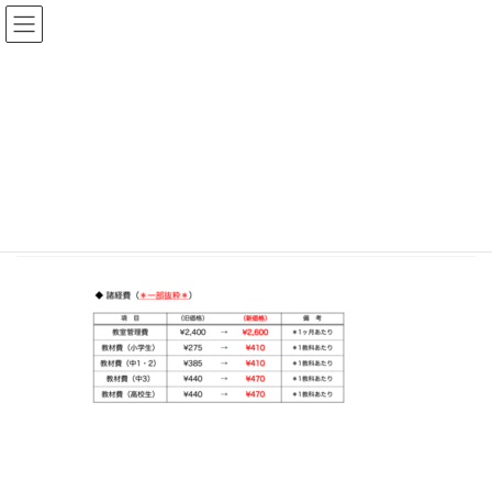
コ
ナ
ン
ビ
テ
ゲ
HOME
【重 要】価格改定のお知らせ（2023年11月入会より）
ン
ー
スクリーンショット 2023-09-24 15.06.15
ツ
シ
へ
ョ
2023-09-24
ス
ン
キ
に
スクリーンショット 2023-09-24
ッ
移
プ
動
15.06.15