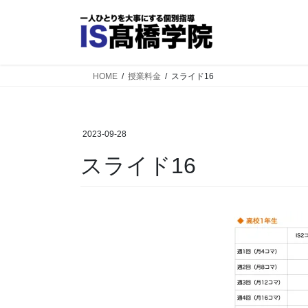
コ
ナ
ン
ビ
テ
ゲ
ン
ー
ツ
シ
HOME
授業料金
スライド16
へ
ョ
ス
ン
キ
に
2023-09-28
ッ
移
プ
動
スライド16