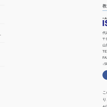
教
代
す
〒9
山
TE
FA
↓S
こ
り
が