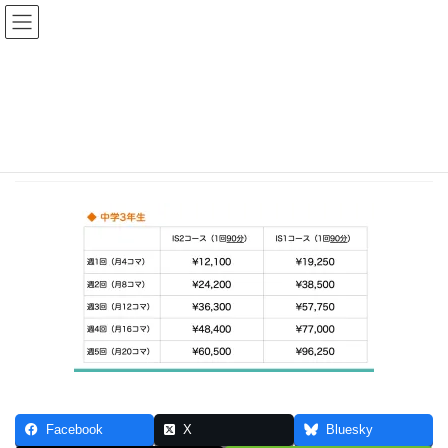
コ
ナ
ン
ビ
テ
ゲ
HOME
授業料金
スライド15
ン
ー
ツ
シ
へ
ョ
2023-09-28
ス
ン
スライド15
キ
に
ッ
移
プ
動
Facebook
X
Bluesky