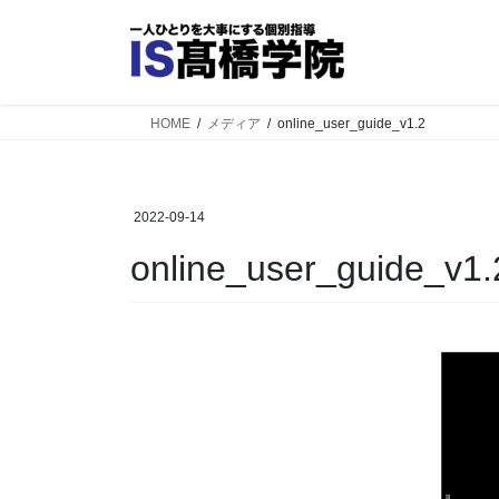
コ
ナ
ン
ビ
テ
ゲ
ン
ー
ツ
シ
HOME
メディア
online_user_guide_v1.2
へ
ョ
ス
ン
キ
に
2022-09-14
ッ
移
プ
動
online_user_guide_v1.