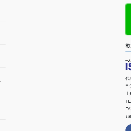
教
代
す
〒9
山
TE
FA
↓S