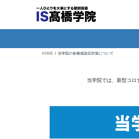
コ
ナ
ン
ビ
テ
ゲ
ン
ー
ツ
シ
へ
ョ
ス
ン
HOME
当学院の各種感染症対策について
キ
に
ッ
移
プ
動
当学院では、新型コロ