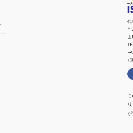
代
す
〒9
山
TE
FA
↓S
こ
り
が