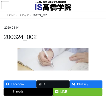
コ
ナ
ン
ビ
テ
ゲ
HOME
メディア
200324_002
ン
ー
ツ
シ
へ
ョ
2020-04-04
ス
ン
200324_002
キ
に
ッ
移
プ
動
Facebook
X
Bluesky
Threads
LINE